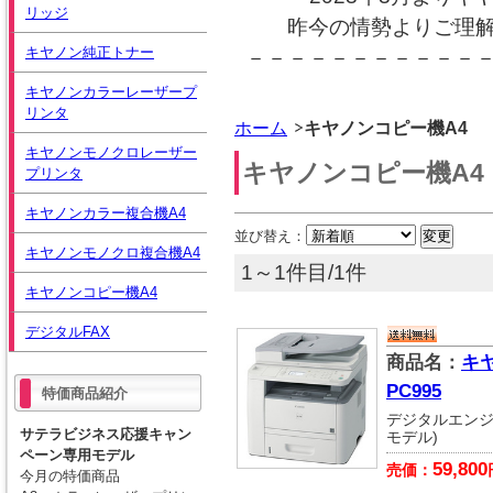
リッジ
昨今の情勢よりご理
キヤノン純正トナー
－－－－－－－－－－－
キヤノンカラーレーザープ
リンタ
ホーム
キヤノンコピー機A4
キヤノンモノクロレーザー
キヤノンコピー機A4
プリンタ
キヤノンカラー複合機A4
並び替え：
キヤノンモノクロ複合機A4
1～1件目/1件
キヤノンコピー機A4
デジタルFAX
商品名：
キ
PC995
特価商品紹介
デジタルエンジ
サテラビジネス応援キャン
モデル)
ペーン専用モデル
59,800
売価：
今月の特価商品