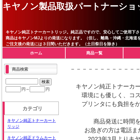
キヤノン製品取扱パートナーショ
キヤノン純正トナーカートリッジ。純正品ですので、安心してご使用下さ
商品はキヤノンMJよりの発送になります。（但し、離島・沖縄・北海道
ご注文後の発送には３日間いただきます。（土日祭日を除き）
ホーム
商品一覧
－－－－－－－－－－－
商品検索
キヤノン純正トナーカ
円～
円
環境にも優しく、コ
プリンタにも負担を
カテゴリ
キヤノン純正トナーカート
商品発送に時間
リッジ
お急ぎの方は電話ま
キヤノン純正ドラムカート
2023年3月より