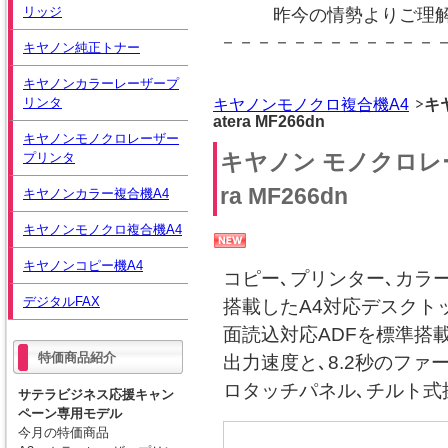
リッジ
昨今の情勢よりご理
－－－－－－－－－－－－
キヤノン純正トナー
キヤノンカラーレーザープ
リンタ
キヤノンモノクロ複合機A4
キ
atera MF266dn
キヤノンモノクロレーザー
キヤノン モノクロレ
プリンタ
ra MF266dn
キヤノンカラー複合機A4
キヤノンモノクロ複合機A4
キヤノンコピー機A4
コピー､プリンター､カラ
デジタルFAX
搭載したA4対応デスクト
面読込対応ADFを標準搭載し
特価商品紹介
出力速度と､8.2秒のファ
ロタッチパネル､チルト式
サテラビジネス応援キャン
ペーン専用モデル
今月の特価商品