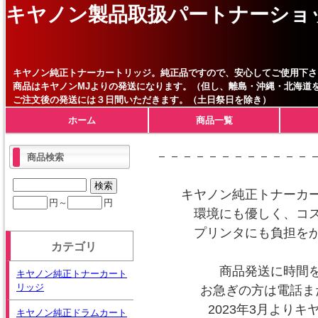
キヤノン製品取扱パートナーショ
キヤノン純正トナーカートリッジ。純正品ですので、安心してご使用下さ
商品はキヤノンMJよりの発送になります。（但し、離島・沖縄・北海道
ご注文後の発送には３日間いただきます。（土日祭日を除き）
ホーム
商品一覧
－－－－－－－－－－－－
商品検索
キヤノン純正トナーカ
円～
円
環境にも優しく、コ
プリンタにも負担を
カテゴリ
商品発送に時間
キヤノン純正トナーカート
リッジ
お急ぎの方は電話ま
2023年3月より
キヤノン純正ドラムカート