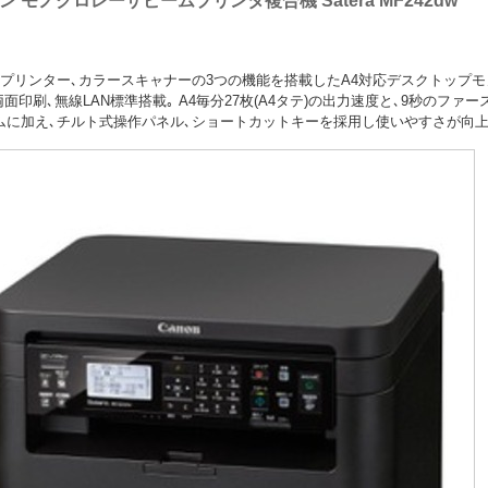
ン モノクロレーザビームプリンタ複合機 Satera MF242dw
､プリンター､カラースキャナーの3つの機能を搭載したA4対応デスクトップ
両面印刷､無線LAN標準搭載｡ A4毎分27枚(A4タテ)の出力速度と､9秒のファ
ムに加え､チルト式操作パネル､ショートカットキーを採用し使いやすさが向上