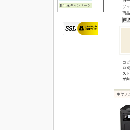
カテ
ジャ
商品
コピ
ロ複
スト
が向
キヤノン