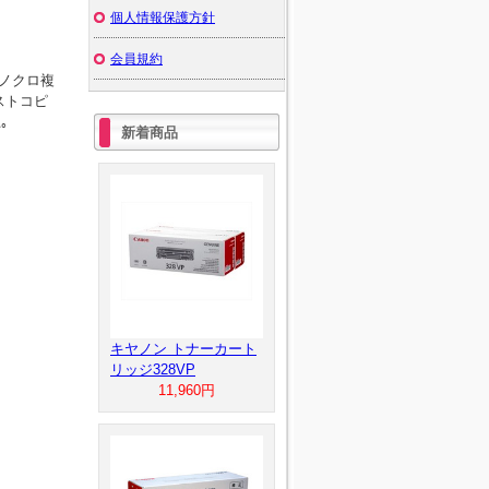
個人情報保護方針
会員規約
モノクロ複
ーストコピ
｡
新着商品
キヤノン トナーカート
リッジ328VP
11,960円