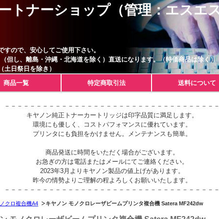
ートナーショップ（管理：エスエ
ですので、安心してご使用下さい。
。（但し、離島・沖縄・北海道を除く）直送になります。（特価商品は除く）
（土日祭日を除き）
商品一覧
特定商取引法
送料について
－－－－－－－－－－－－－－－－－－－－－－－－－－－－－－－－－
キヤノン純正トナーカートリッジは印字品質に満足します。
環境にも優しく、コストパフォマンスに優れています。
プリンタにも負担をかけません。メンテナンスも簡単。
商品発送に時間をいただく場合がございます。
お急ぎの方は電話またはメールにてご連絡ください。
2023年3月よりキヤノン製品の値上げがあります。
昨今の情勢よりご理解の程よろしくお願いいたします。
－－－－－－－－－－－－－－－－－－－－－－－－－－－－－－－－－
ノクロ複合機A4
キヤノン モノクロレーザビームプリンタ複合機 Satera MF242dw