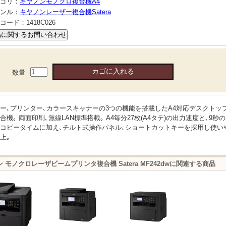
ゴリ：
キヤノンモノクロ複合機A4
ンル：
キヤノンレーザー複合機Satera
コード：
1418C026
数量
ー､プリンター､カラースキャナーの3つの機能を搭載したA4対応デスクトッ
合機｡ 両面印刷､無線LAN標準搭載｡ A4毎分27枚(A4タテ)の出力速度と､9秒
コピータイムに加え､チルト式操作パネル､ショートカットキーを採用し使い
上｡
 モノクロレーザビームプリンタ複合機 Satera MF242dwに関連する商品