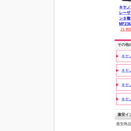
キヤノ
レーザ
ンタ複合
MF236
21,8
その他
キヤ
キヤ
キヤ
キヤ
激安イ
激安商